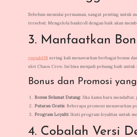
Sebelum memulai permainan, sangat penting untuk me
tersebut. Mengelola bankroll dengan baik akan mem
3. Manfaatkan Bon
rupiah138
sering kali menawarkan berbagai bonus dan
slot Chaos Crew. Ini bisa menjadi peluang baik unt
Bonus dan Promosi yang
Bonus Selamat Datang
: Jika kamu baru mendaftar
Putaran Gratis
: Beberapa promosi menawarkan put
Program Loyalti
: Ikuti program loyalitas untuk 
4. Cobalah Versi D