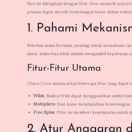
Slot ini dilengkapi dengan fitur-fitur menarik seper
pemain dapat meraih kemenangan besar dalam waktu s
1. Pahami Mekani
Sebelum mulai bermain, penting untuk memahami car
dasar, kamu bisa lebih mudah mengambil keputusan s
Fitur-Fitur Utama
Chaos Crew menawarkan beberapa fitur yang dapat
Wilds
: Simbol Wild dapat menggantikan simbol l
Multipliers
: Saat kamu mendapatkan kemenangan, 
Free Spins
: Fitur ini memberi kesempatan untuk
2. Atur Anggaran 