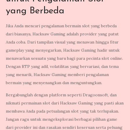
yang Berbeda
Jika Anda mencari pengalaman bermain slot yang berbeda
dari biasanya, Hacksaw Gaming adalah provider yang patut
Anda coba. Dari tampilan visual yang menawan hingga fitur
gameplay yang menyegarkan, Hacksaw Gaming hadir untuk
menawarkan sesuatu yang baru bagi para pecinta slot online.
Dengan RTP yang adil, volatilitas yang bervariasi, dan tema
yang menarik, Hacksaw Gaming memberi pengalaman
bermain yang menyenangkan dan menguntungkan.
Bergabunglah dengan platform seperti Dragoonsoft, dan
nikmati permainan slot dari Hacksaw Gaming yang pasti akan
membawa Anda pada petualangan slot yang tak terlupakan.
Jangan ragu untuk mengeksplorasi berbagai pilihan game
dari provider ini dan rasakan sendiri keseruan serta peluang