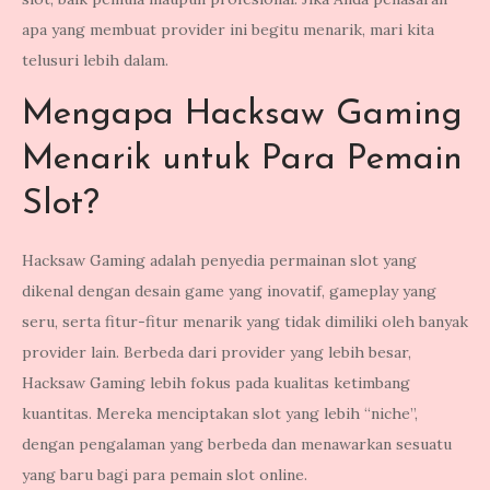
apa yang membuat provider ini begitu menarik, mari kita
telusuri lebih dalam.
Mengapa Hacksaw Gaming
Menarik untuk Para Pemain
Slot?
Hacksaw Gaming adalah penyedia permainan slot yang
dikenal dengan desain game yang inovatif, gameplay yang
seru, serta fitur-fitur menarik yang tidak dimiliki oleh banyak
provider lain. Berbeda dari provider yang lebih besar,
Hacksaw Gaming lebih fokus pada kualitas ketimbang
kuantitas. Mereka menciptakan slot yang lebih “niche”,
dengan pengalaman yang berbeda dan menawarkan sesuatu
yang baru bagi para pemain slot online.