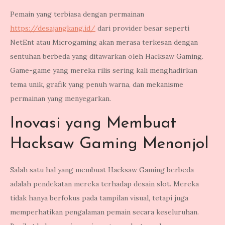
Pemain yang terbiasa dengan permainan
https://desajangkang.id/
dari provider besar seperti
NetEnt atau Microgaming akan merasa terkesan dengan
sentuhan berbeda yang ditawarkan oleh Hacksaw Gaming.
Game-game yang mereka rilis sering kali menghadirkan
tema unik, grafik yang penuh warna, dan mekanisme
permainan yang menyegarkan.
Inovasi yang Membuat
Hacksaw Gaming Menonjol
Salah satu hal yang membuat Hacksaw Gaming berbeda
adalah pendekatan mereka terhadap desain slot. Mereka
tidak hanya berfokus pada tampilan visual, tetapi juga
memperhatikan pengalaman pemain secara keseluruhan.