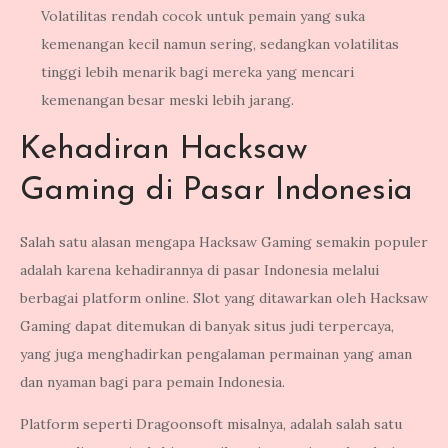
Volatilitas rendah cocok untuk pemain yang suka
kemenangan kecil namun sering, sedangkan volatilitas
tinggi lebih menarik bagi mereka yang mencari
kemenangan besar meski lebih jarang.
Kehadiran Hacksaw
Gaming di Pasar Indonesia
Salah satu alasan mengapa Hacksaw Gaming semakin populer
adalah karena kehadirannya di pasar Indonesia melalui
berbagai platform online. Slot yang ditawarkan oleh Hacksaw
Gaming dapat ditemukan di banyak situs judi terpercaya,
yang juga menghadirkan pengalaman permainan yang aman
dan nyaman bagi para pemain Indonesia.
Platform seperti Dragoonsoft misalnya, adalah salah satu