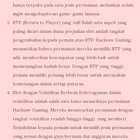
hanya terpaku pada satu jenis permainan, melainkan selalu
ingin mengeksplorasi game-game lainnya.
RTP (Return to Player) yang Adil Salah satu aspek yang
paling dicari dalam dunia perjudian slot adalah tingkat
pengembalian kepada pemain atau RTP. Hacksaw Gaming
memastikan bahwa permainan mereka memiliki RTP yang
adil, memberikan kesempatan yang lebih baik untuk
memenangkan hadiah besar. Dengan RTP yang tinggi,
pemain memiliki peluang lebih besar untuk merasakan
kemenangan dalam setiap putaran.
Slot dengan Volatilitas Berbeda Keberagaman dalam
volatilitas adalah salah satu kunci menariknya permainan
Hacksaw Gaming. Mereka menawarkan permainan dengan
tingkat volatilitas rendah hingga tinggi, yang memberi
fleksibilitas kepada pemain untuk memilih jenis permainan
yang sesuai dengan gaya bermain dan anggaran mereka.