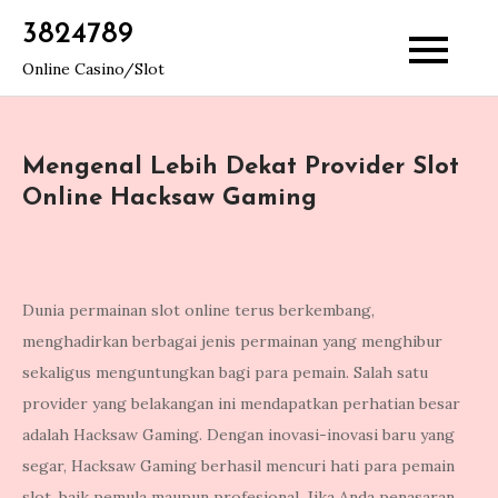
Skip
3824789
to
Online Casino/Slot
content
Mengenal Lebih Dekat Provider Slot
Online Hacksaw Gaming
Dunia permainan slot online terus berkembang,
menghadirkan berbagai jenis permainan yang menghibur
sekaligus menguntungkan bagi para pemain. Salah satu
provider yang belakangan ini mendapatkan perhatian besar
adalah Hacksaw Gaming. Dengan inovasi-inovasi baru yang
segar, Hacksaw Gaming berhasil mencuri hati para pemain
slot, baik pemula maupun profesional. Jika Anda penasaran