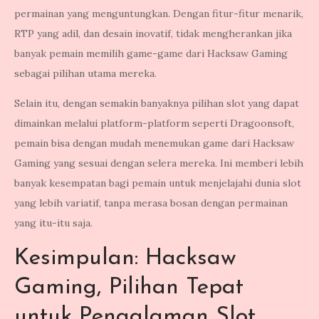
permainan yang menguntungkan. Dengan fitur-fitur menarik,
RTP yang adil, dan desain inovatif, tidak mengherankan jika
banyak pemain memilih game-game dari Hacksaw Gaming
sebagai pilihan utama mereka.
Selain itu, dengan semakin banyaknya pilihan slot yang dapat
dimainkan melalui platform-platform seperti Dragoonsoft,
pemain bisa dengan mudah menemukan game dari Hacksaw
Gaming yang sesuai dengan selera mereka. Ini memberi lebih
banyak kesempatan bagi pemain untuk menjelajahi dunia slot
yang lebih variatif, tanpa merasa bosan dengan permainan
yang itu-itu saja.
Kesimpulan: Hacksaw
Gaming, Pilihan Tepat
untuk Pengalaman Slot