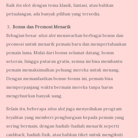
Baik itu slot dengan tema klasik, fantasi, atau bahkan
petualangan, ada banyak pilihan yang tersedia.
Bonus dan Promosi Menarik
Sebagian besar
situs slot
menawarkan berbagai bonus dan
promosi untuk menarik pemain baru dan mempertahankan
pemain lama. Mulai dari bonus selamat datang, bonus
setoran, hingga putaran gratis, semua ini bisa membantu
pemain memaksimalkan peluang mereka untuk menang.
Dengan memanfaatkan bonus-bonus ini, pemain bisa
memperpanjang waktu bermain mereka tanpa harus
mengeluarkan banyak uang.
Selain itu, beberapa
situs slot
juga menyediakan program
loyalitas yang memberi penghargaan kepada pemain yang
sering bermain, dengan hadiah-hadiah menarik seperti
cashback, hadiah fisik, atau bahkan tiket untuk mengikuti