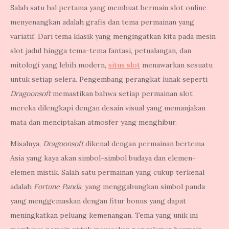
Salah satu hal pertama yang membuat bermain slot online
menyenangkan adalah grafis dan tema permainan yang
variatif. Dari tema klasik yang mengingatkan kita pada mesin
slot jadul hingga tema-tema fantasi, petualangan, dan
mitologi yang lebih modern,
situs slot
menawarkan sesuatu
untuk setiap selera. Pengembang perangkat lunak seperti
Dragoonsoft
memastikan bahwa setiap permainan slot
mereka dilengkapi dengan desain visual yang memanjakan
mata dan menciptakan atmosfer yang menghibur.
Misalnya,
Dragoonsoft
dikenal dengan permainan bertema
Asia yang kaya akan simbol-simbol budaya dan elemen-
elemen mistik. Salah satu permainan yang cukup terkenal
adalah
Fortune Panda
, yang menggabungkan simbol panda
yang menggemaskan dengan fitur bonus yang dapat
meningkatkan peluang kemenangan. Tema yang unik ini