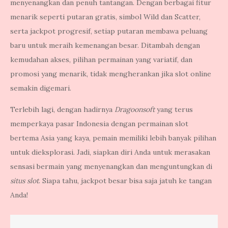
menyenangkan dan penuh tantangan. Dengan berbagai fitur
menarik seperti putaran gratis, simbol Wild dan Scatter,
serta jackpot progresif, setiap putaran membawa peluang
baru untuk meraih kemenangan besar. Ditambah dengan
kemudahan akses, pilihan permainan yang variatif, dan
promosi yang menarik, tidak mengherankan jika slot online
semakin digemari.
Terlebih lagi, dengan hadirnya
Dragoonsoft
yang terus
memperkaya pasar Indonesia dengan permainan slot
bertema Asia yang kaya, pemain memiliki lebih banyak pilihan
untuk dieksplorasi. Jadi, siapkan diri Anda untuk merasakan
sensasi bermain yang menyenangkan dan menguntungkan di
situs slot
. Siapa tahu, jackpot besar bisa saja jatuh ke tangan
Anda!