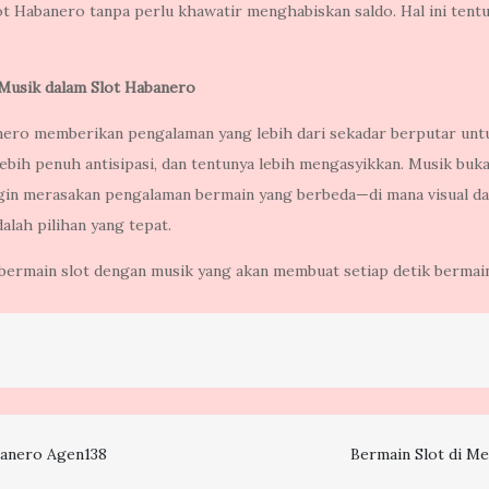
ot Habanero tanpa perlu khawatir menghabiskan saldo. Hal ini ten
 Musik dalam Slot Habanero
anero memberikan pengalaman yang lebih dari sekadar berputar un
ebih penuh antisipasi, dan tentunya lebih mengasyikkan. Musik bukan
ingin merasakan pengalaman bermain yang berbeda—di mana visual d
lah pilihan yang tepat.
bermain slot dengan musik yang akan membuat setiap detik bermain
banero Agen138
Bermain Slot di M