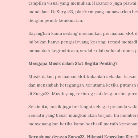
tampilan visual yang memukau, Habanero juga piawa
mendalam. Di Surga33, platform yang menawarkan ber
dengan penuh kenikmatan.
Bayangkan kamu sedang memainkan permainan slot den
ini bukan hanya pengisi ruang kosong, tetapi menjadi
menambah kegembiraan, seolah-olah seluruh dunia 
Mengapa Musik dalam Slot Begitu Penting?
Musik dalam permainan slot bukanlah sekadar hiasan,
dan menambah ketegangan, terutama ketika putaran men
di Surga33. Musik yang terintegrasi dengan alur per
Selain itu, musik juga berfungsi sebagai penanda wa
sesuatu yang besar mungkin akan terjadi. Ini member
menyenangkan ketika kamu berhasil meraih kemenang
Bergabung dengan Surga33: Nikmati Keasyikan Slot 