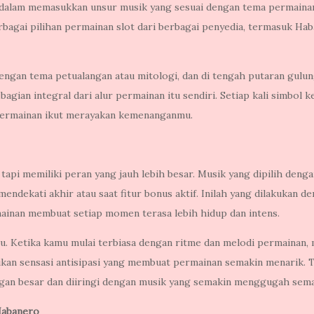
i dalam memasukkan unsur musik yang sesuai dengan tema permaina
bagai pilihan permainan slot dari berbagai penyedia, termasuk Ha
gan tema petualangan atau mitologi, dan di tengah putaran gulun
 bagian integral dari alur permainan itu sendiri. Setiap kali simbo
permainan ikut merayakan kemenanganmu.
 tapi memiliki peran yang jauh lebih besar. Musik yang dipilih de
dekati akhir atau saat fitur bonus aktif. Inilah yang dilakukan de
mainan membuat setiap momen terasa lebih hidup dan intens.
ktu. Ketika kamu mulai terbiasa dengan ritme dan melodi permainan
ikan sensasi antisipasi yang membuat permainan semakin menarik. T
an besar dan diiringi dengan musik yang semakin menggugah sema
Habanero