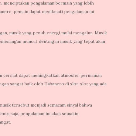
n, menciptakan pengalaman bermain yang lebih
banero, pemain dapat menikmati pengalaman ini
gan, musik yang penuh energi mulai mengalun. Musik
l kemenangan muncul, dentingan musik yang tepat akan
ngan cermat dapat meningkatkan atmosfer permainan
ngan sangat baik oleh Habanero di slot-slot yang ada
, musik tersebut menjadi semacam sinyal bahwa
entu saja, pengalaman ini akan semakin
ngat.