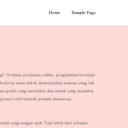
Home
Sample Page
p? Di dunia perjudian online, pengalaman bermain
 bekerja sama untuk menciptakan sensasi yang tak
asi grafis yang memukau dan musik yang memikat,
digemari oleh banyak pemain Indonesia.
ain yang sangat apik. Tapi lebih dari sekadar