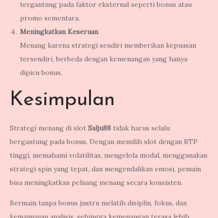
tergantung pada faktor eksternal seperti bonus atau
promo sementara.
Meningkatkan Keseruan
Menang karena strategi sendiri memberikan kepuasan
tersendiri, berbeda dengan kemenangan yang hanya
dipicu bonus.
Kesimpulan
Strategi menang di slot
Salju88
tidak harus selalu
bergantung pada bonus. Dengan memilih slot dengan RTP
tinggi, memahami volatilitas, mengelola modal, menggunakan
strategi spin yang tepat, dan mengendalikan emosi, pemain
bisa meningkatkan peluang menang secara konsisten.
Bermain tanpa bonus justru melatih disiplin, fokus, dan
kemampuan analisis, sehingga kemenangan terasa lebih