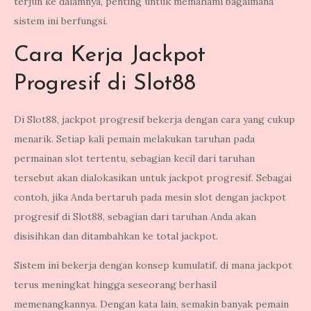
terjun ke dalamnya, penting untuk memahami bagaimana
sistem ini berfungsi.
Cara Kerja Jackpot
Progresif di Slot88
Di Slot88, jackpot progresif bekerja dengan cara yang cukup
menarik. Setiap kali pemain melakukan taruhan pada
permainan slot tertentu, sebagian kecil dari taruhan
tersebut akan dialokasikan untuk jackpot progresif. Sebagai
contoh, jika Anda bertaruh pada mesin slot dengan jackpot
progresif di Slot88, sebagian dari taruhan Anda akan
disisihkan dan ditambahkan ke total jackpot.
Sistem ini bekerja dengan konsep kumulatif, di mana jackpot
terus meningkat hingga seseorang berhasil
memenangkannya. Dengan kata lain, semakin banyak pemain