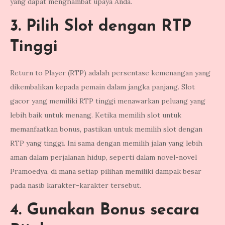
yang dapat menghambat upaya Anda.
3. Pilih Slot dengan RTP
Tinggi
Return to Player (RTP) adalah persentase kemenangan yang
dikembalikan kepada pemain dalam jangka panjang. Slot
gacor yang memiliki RTP tinggi menawarkan peluang yang
lebih baik untuk menang. Ketika memilih slot untuk
memanfaatkan bonus, pastikan untuk memilih slot dengan
RTP yang tinggi. Ini sama dengan memilih jalan yang lebih
aman dalam perjalanan hidup, seperti dalam novel-novel
Pramoedya, di mana setiap pilihan memiliki dampak besar
pada nasib karakter-karakter tersebut.
4. Gunakan Bonus secara