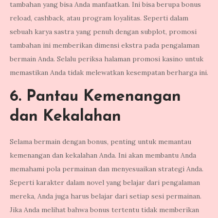
tambahan yang bisa Anda manfaatkan. Ini bisa berupa bonus
reload, cashback, atau program loyalitas. Seperti dalam
sebuah karya sastra yang penuh dengan subplot, promosi
tambahan ini memberikan dimensi ekstra pada pengalaman
bermain Anda. Selalu periksa halaman promosi kasino untuk
memastikan Anda tidak melewatkan kesempatan berharga ini.
6. Pantau Kemenangan
dan Kekalahan
Selama bermain dengan bonus, penting untuk memantau
kemenangan dan kekalahan Anda. Ini akan membantu Anda
memahami pola permainan dan menyesuaikan strategi Anda.
Seperti karakter dalam novel yang belajar dari pengalaman
mereka, Anda juga harus belajar dari setiap sesi permainan.
Jika Anda melihat bahwa bonus tertentu tidak memberikan