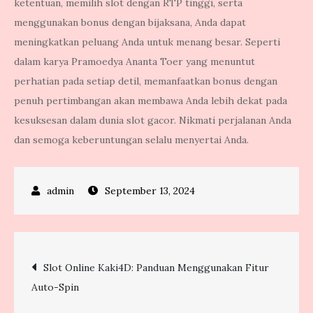
ketentuan, memilih slot dengan RTP tinggi, serta
menggunakan bonus dengan bijaksana, Anda dapat
meningkatkan peluang Anda untuk menang besar. Seperti
dalam karya Pramoedya Ananta Toer yang menuntut
perhatian pada setiap detil, memanfaatkan bonus dengan
penuh pertimbangan akan membawa Anda lebih dekat pada
kesuksesan dalam dunia slot gacor. Nikmati perjalanan Anda
dan semoga keberuntungan selalu menyertai Anda.
September 13, 2024
Post
Slot Online Kaki4D: Panduan Menggunakan Fitur
Auto-Spin
navigation